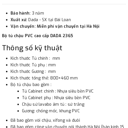
2. Thanh toán trực tiếp tại :
Bảo hành:
3 năm
-
Showroom Thanh Hương
Địa chỉ : 23 phố Cát Linh,
Xuất xứ:
Dada - SX tại Đài Loan
phường Cát Linh, quận Đống Đa, Hà Nội.
Vận chuyển: Miễn phí vận chuyển tại Hà Nội
Bộ tủ chậu PVC cao cấp DADA 2365
3. Chuyển khoản qua ngân hàng
Thông số kỹ thuật
- Nếu địa điểm giao hàng khác với địa điểm thanh toán
Kích thước Tủ chính : mm
hoặc với những đơn đặt hàng ngoài nội thành Hà Nội.
Kích thước Tủ phụ : mm
Kích thước Gương : mm
Chúng tôi sẽ thu tiền trước 100% giá trị hàng + phí vận
Kích thước tổng thể: 800×460 mm
chuyển theo cước phí tính trong chính sách vận chuyển
Bộ tủ chậu bao gồm :
bằng phương thức chuyển khoản trước khi giao hàng.
Tủ Cabinet chính : Nhựa siêu bền PVC
- Sau khi có thông tin xác thực đã chuyển tiền của quý
Tủ Cabinet phụ : Nhựa siêu bền PVC
khách, chúng tôi sẽ thực hiện đơn hàng theo yêu cầu.
Chậu sứ lavabo âm tủ : sứ trắng
Gương: chống mốc, khung PVC
Đã bao gồm vòi chậu, xifong và đuôi
Đã bao gồm công vận chuyển nội thành Hà Nội (bán kính 15