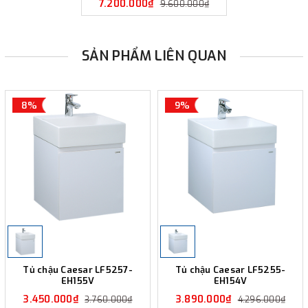
7.200.000₫
9.600.000₫
SẢN PHẨM LIÊN QUAN
8%
9%
Tủ chậu Caesar LF5257-
Tủ chậu Caesar LF5255-
EH155V
EH154V
3.450.000₫
3.890.000₫
3.760.000₫
4.296.000₫