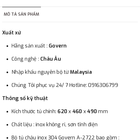
hàng tùy thuộc vào đơn hàng.
MÔ TẢ SẢN PHẨM
2. Thanh toán trực tiếp tại :
Xuất xứ
-
Showroom Thanh Hương
Địa chỉ : 23 phố Cát Linh,
phường Cát Linh, quận Đống Đa, Hà Nội.
Hãng sản xuất :
Govern
Công nghệ :
Châu Âu
3. Chuyển khoản qua ngân hàng
Nhập khẩu nguyên bộ từ
Malaysia
- Nếu địa điểm giao hàng khác với địa điểm thanh toán
Chúng Tôi phục vụ 24/ 7 Hotline: 0916306799
hoặc với những đơn đặt hàng ngoài nội thành Hà Nội.
Chúng tôi sẽ thu tiền trước 100% giá trị hàng + phí vận
Thông số kỹ thuật
chuyển theo cước phí tính trong chính sách vận chuyển
Kích thước tủ chính:
620
x
460
x
490
mm
bằng phương thức chuyển khoản trước khi giao hàng.
- Sau khi có thông tin xác thực đã chuyển tiền của quý
Chất liệu : inox không rỉ, sơn tĩnh điện
khách, chúng tôi sẽ thực hiện đơn hàng theo yêu cầu.
Bộ tủ chậu inox 304 Govern A-2722 bao gồm :