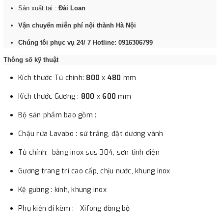
Sản xuất tại :
Đài Loan
- Nếu địa điểm giao hàng khác với địa điểm thanh toán
Vận chuyển miễn phí nội thành Hà Nội
hoặc với những đơn đặt hàng ngoài nội thành Hà Nội.
Chúng tôi sẽ thu tiền trước 100% giá trị hàng + phí vận
Chúng tôi phục vụ 24/ 7 Hotline: 0916306799
chuyển theo cước phí tính trong chính sách vận chuyển
Thông số kỹ thuật
bằng phương thức chuyển khoản trước khi giao hàng.
Kích thước Tủ chính:
800
x
480
mm
- Sau khi có thông tin xác thực đã chuyển tiền của quý
khách, chúng tôi sẽ thực hiện đơn hàng theo yêu cầu.
Kích thước Gương :
800
x
600
mm
Bộ sản phẩm bao gồm :
Chậu rửa Lavabo : sứ trắng, đặt dương vành
Tủ chính: bằng inox sus 304, sơn tĩnh điện
Gương trang trí cao cấp, chịu nước, khung inox
Kệ gương : kính, khung inox
Phụ kiện đi kèm : Xifong đồng bộ