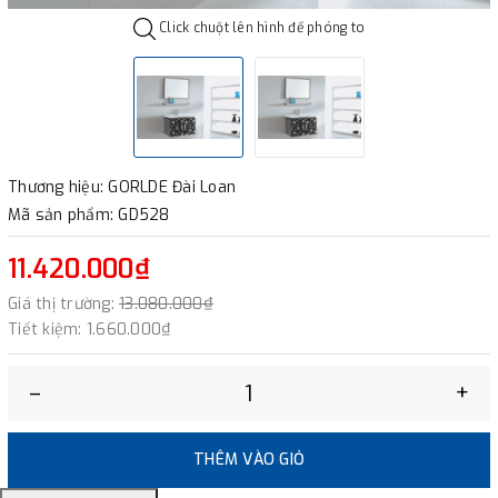
Click chuột lên hình để phóng to
Thương hiệu: GORLDE Đài Loan
Mã sản phẩm: GD528
11.420.000₫
Giá thị trường:
13.080.000₫
Tiết kiệm:
1.660.000₫
–
+
THÊM VÀO GIỎ