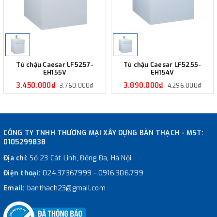
Tủ chậu Caesar LF5257-
Tủ chậu Caesar LF5255-
EH155V
EH154V
3.450.000₫
3.890.000₫
3.760.000₫
4.296.000₫
CÔNG TY TNHH THƯƠNG MẠI XÂY DỰNG BÀN THẠCH - MST:
0105299838
Địa chỉ:
Số 23 Cát Linh, Đống Đa, Hà Nội.
Điện thoại:
024.37367999
-
0916.306.799
Email:
banthach23@gmail.com