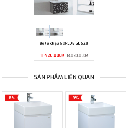
Bộ tủ chậu GORLDE GD528
11.420.000₫
13.080.000₫
SẢN PHẨM LIÊN QUAN
8%
9%