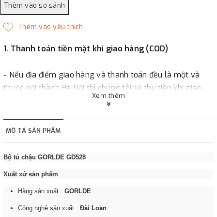
1. Thanh toán tiền mặt khi giao hàng (COD)
- Nếu địa điểm giao hàng và thanh toán đều là một và
thuộc nội thành Hà Nội thì chúng tôi sẽ thu tiền khi giao
Xem thêm
hàng hoặc khách hàng đặt tiền trước một phần giá trị đơn
hàng tùy thuộc vào đơn hàng.
MÔ TẢ SẢN PHẨM
2. Thanh toán trực tiếp tại :
Bộ tủ chậu GORLDE GD528
-
Showroom Thanh Hương
Địa chỉ : 23 phố Cát Linh,
Xuất xứ sản phẩm
phường Cát Linh, quận Đống Đa, Hà Nội.
Hãng sản xuất :
GORLDE
3. Chuyển khoản qua ngân hàng
Công nghệ sản xuất :
Đài Loan