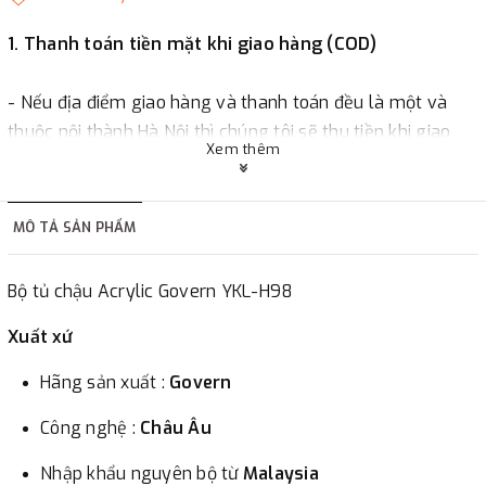
1. Thanh toán tiền mặt khi giao hàng (COD)
- Nếu địa điểm giao hàng và thanh toán đều là một và
thuộc nội thành Hà Nội thì chúng tôi sẽ thu tiền khi giao
Xem thêm
hàng hoặc khách hàng đặt tiền trước một phần giá trị đơn
hàng tùy thuộc vào đơn hàng.
MÔ TẢ SẢN PHẨM
2. Thanh toán trực tiếp tại :
Bộ tủ chậu Acrylic Govern YKL-H98
-
Showroom Thanh Hương
Địa chỉ : 23 phố Cát Linh,
phường Cát Linh, quận Đống Đa, Hà Nội.
Xuất xứ
Hãng sản xuất :
Govern
3. Chuyển khoản qua ngân hàng
Công nghệ :
Châu Âu
- Nếu địa điểm giao hàng khác với địa điểm thanh toán
Nhập khẩu nguyên bộ từ
Malaysia
hoặc với những đơn đặt hàng ngoài nội thành Hà Nội.