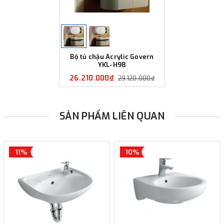
Bộ tủ chậu Acrylic Govern
YKL-H98
26.210.000₫
29.120.000₫
SẢN PHẨM LIÊN QUAN
11%
10%