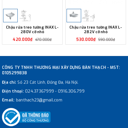
Chậu rửa treo tường INAX L-
Chậu rửa treo tường INAX L-
280V cỡ nhỏ
282V cỡ nhỏ
420.000₫
530.000₫
470.000₫
590.000₫
CÔNG TY TNHH THƯƠNG MẠI XÂY DỰNG BÀN THẠCH - MST:
0105299838
Địa chỉ:
Số 23 Cát Linh, Đống Đa, Hà Nội.
Điện thoại:
024.37367999
-
0916.306.799
Email:
banthach23@gmail.com