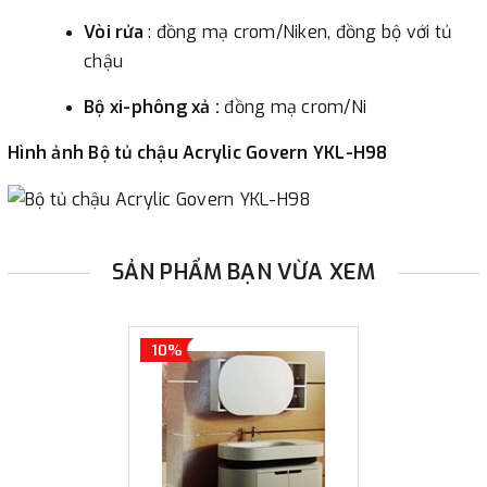
Vòi rửa
: đồng mạ crom/Niken, đồng bộ với tủ
chậu
Bộ xi-phông xả :
đồng mạ crom/Ni
Hình ảnh Bộ tủ chậu Acrylic Govern YKL-H98
SẢN PHẨM BẠN VỪA XEM
10%