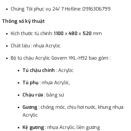
Chúng tôi sẽ thu tiền trước 100% giá trị hàng + phí vận
Chúng Tôi phục vụ 24/ 7 Hotline: 0916306799
chuyển theo cước phí tính trong chính sách vận chuyển
Thông số kỹ thuật
bằng phương thức chuyển khoản trước khi giao hàng.
- Sau khi có thông tin xác thực đã chuyển tiền của quý
Kích thước tủ chính:
1100
x
480
x
520
mm
khách, chúng tôi sẽ thực hiện đơn hàng theo yêu cầu.
Chất liệu : nhựa Acrylic
Bộ tủ chậu Acrylic Govern YKL-H92 bao gồm :
Tủ chậu chính
: Acrylic
Tủ phụ
: nhựa Acrylic,
Chậu rửa
: bằng sứ
Gương
: chống mốc, chịu hơi nước, khung nhựa
Acrylic
Kệ gương
: nhựa Acrylic, liền gương