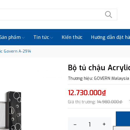
Sản phẩm
Tin tức
Kiến thức
Hướng dẫn đặt h
ic Govern A-2914
Bộ tủ chậu Acryl
Thương hiệu: GOVERN Malaysia
12.730.000₫
Giá thị trường:
14.980.000₫
–
+