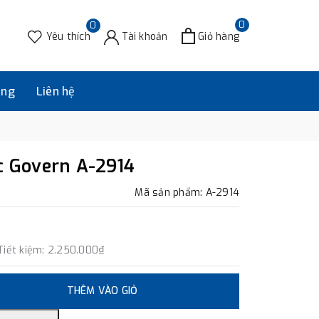
0
0
Yêu thích
Tài khoản
Giỏ hàng
àng
Liên hệ
ic Govern A-2914
Mã sản phẩm: A-2914
Tiết kiệm:
2.250.000₫
THÊM VÀO GIỎ