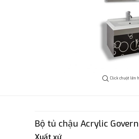
Click chuột lên 
Bộ tủ chậu Acrylic Gover
Xuất xứ