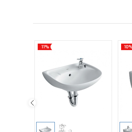
11%
10