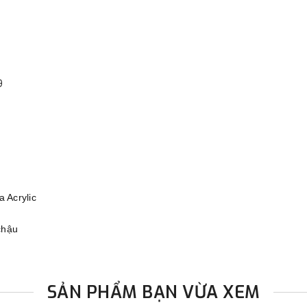
đơn đặt hàng ngoài nội thành
trị hàng + phí vận chuyển th
bằng phương thức chuyển kho
- Sau khi có thông tin xác t
9
thực hiện đơn hàng theo yêu
a Acrylic
chậu
SẢN PHẨM BẠN VỪA XEM