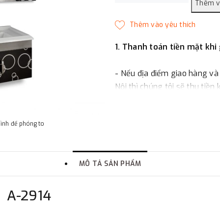
1. Thanh toán tiền mặt khi
- Nếu địa điểm giao hàng và
Nội thì chúng tôi sẽ thu tiền
một phần giá trị đơn hàng t
hình để phóng to
2. Thanh toán trực tiếp tại 
-
Showroom Thanh Hương
MÔ TẢ SẢN PHẨM
quận Đống Đa, Hà Nội.
n
A-2914
3. Chuyển khoản qua ngân
- Nếu địa điểm giao hàng kh