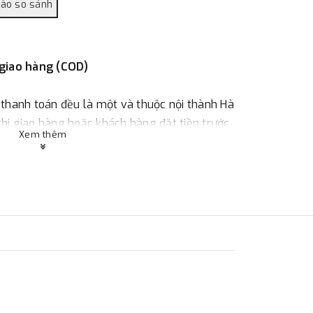
 giao hàng (COD)
 thanh toán đều là một và thuộc nội thành Hà
 khi giao hàng hoặc khách hàng đặt tiền trước
Xem thêm
ùy thuộc vào đơn hàng.
:
Địa chỉ : 23 phố Cát Linh, phường Cát Linh,
 hàng
ác với địa điểm thanh toán hoặc với những