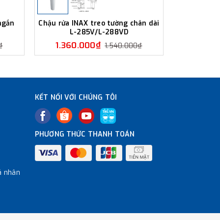
ngắn
Chậu rửa INAX treo tường chân dài
Chậu rửa 
L-285V/L-288VD
ngắn 
1.360.000₫
1.350
₫
1.540.000₫
KẾT NỐI VỚI CHÚNG TÔI
PHƯƠNG THỨC THANH TOÁN
á nhân