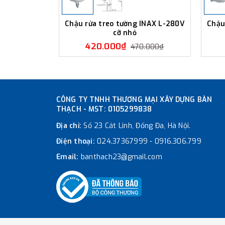
Chậu rửa treo tường INAX L-280V
Chậu
cỡ nhỏ
420.000₫
470.000₫
CÔNG TY TNHH THƯƠNG MẠI XÂY DỰNG BÀN
THẠCH - MST: 0105299838
Địa chỉ:
Số 23 Cát Linh, Đống Đa, Hà Nội.
Điện thoại:
024.37367999
-
0916.306.799
Email:
banthach23@gmail.com