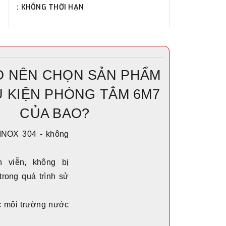
: KHÔNG THỜI HẠN
O NÊN CHỌN SẢN PHẨM
Ụ KIỆN PHÒNG TẮM 6M7
CỦA BAO?
 INOX 304 - không
h viễn, không bị
trong quá trình sử
 môi trường nước