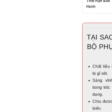
Thời Hạn Bảo
Hành
TẠI SA
BỘ PH
Chất liệu
bị gỉ sét.
Sáng vĩn
bong tróc 
dụng.
Chịu được
biển.