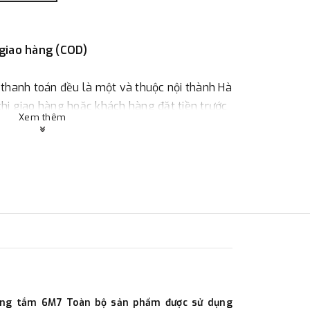
 giao hàng (COD)
 thanh toán đều là một và thuộc nội thành Hà
 khi giao hàng hoặc khách hàng đặt tiền trước
Xem thêm
ùy thuộc vào đơn hàng.
:
Địa chỉ : 23 phố Cát Linh, phường Cát Linh,
 hàng
ác với địa điểm thanh toán hoặc với những
òng tắm 6M7 Toàn bộ sản phẩm được sử dụng