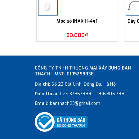
Móc áo INAX H-441
Dây 
80.000₫
CÔNG TY TNHH THƯƠNG MẠI XÂY DỰNG BÀN
THẠCH - MST: 0105299838
Địa chỉ:
Số 23 Cát Linh, Đống Đa, Hà Nội.
Điện thoại:
024.37367999
-
0916.306.799
Email:
banthach23@gmail.com