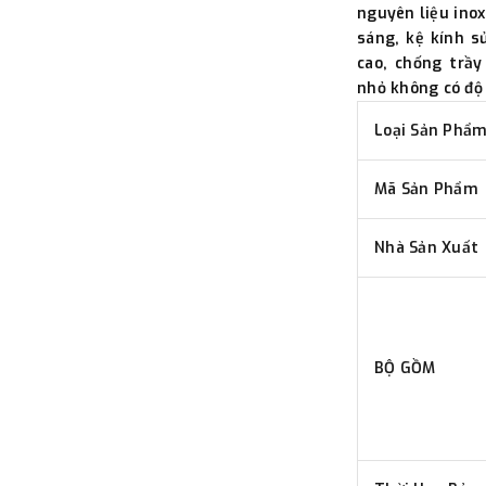
đơn đặt hàng ngoài nội thành
nguyên liệu ino
trị hàng + phí vận chuyển th
sáng, kệ kính s
bằng phương thức chuyển kho
cao, chống trầy
nhỏ không có độ 
- Sau khi có thông tin xác t
thực hiện đơn hàng theo yêu
Loại Sản Phẩ
Mã Sản Phẩm
Nhà Sản Xuất
BỘ GỒM