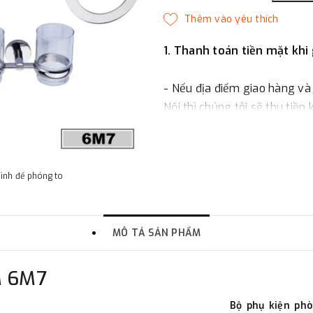
1. Thanh toán tiền mặt khi
- Nếu địa điểm giao hàng và
Nội thì chúng tôi sẽ thu tiền
một phần giá trị đơn hàng t
2. Thanh toán trực tiếp tại 
hình để phóng to
-
Showroom Thanh Hương
quận Đống Đa, Hà Nội.
MÔ TẢ SẢN PHẨM
3. Chuyển khoản qua ngân
M 6M7
- Nếu địa điểm giao hàng kh
Bộ phụ kiện ph