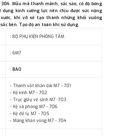
 Hà Nội. Chúng tôi sẽ thu tiền trước 100% giá
x 304. Mẫu mã thanh mãnh, sắc sảo, có độ bóng
eo cước phí tính trong chính sách vận chuyển
ử dụng kính cường lực nên chịu được sức nặng
ản trước khi giao hàng.
 xước, khi vỡ sẽ tạo thành những khối vuông
sắc bén. Tạo độ an toàn khi sử dụng.
hực đã chuyển tiền của quý khách, chúng tôi sẽ
 cầu.
m
: BỘ PHỤ KIỆN PHÒNG TẮM
: 6M7
:
BAO
- Thanh vắt khăn dài M7 - 701
- Kệ kính M7 - 702
- Trục giấy vệ sinh M7 -703
- Kệ xà phòng M7 - 706
- Kệ để ly M7 - 705
- Máng khăn vòng M7 - 704