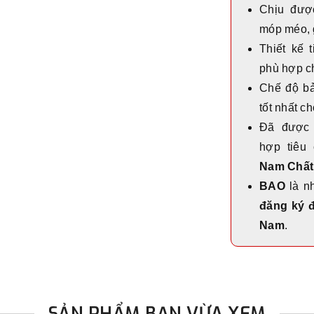
Chịu được
móp méo, 
Thiết kế t
phù hợp ch
Chế độ b
tốt nhất c
Đã được 
hợp tiêu
Nam Chất
BAO
là n
đăng ký đ
Nam
.
SẢN PHẨM BẠN VỪA XEM