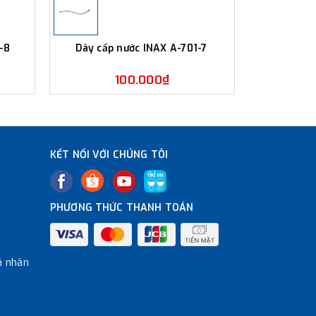
1-8
Dây cấp nước INAX A-701-7
Dây cấp
100.000₫
KẾT NỐI VỚI CHÚNG TÔI
PHƯƠNG THỨC THANH TOÁN
á nhân