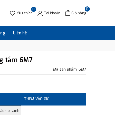
0
0
Yêu thích
Tài khoản
Giỏ hàng
àng
Liên hệ
ng tắm 6M7
Mã sản phẩm: 6M7
THÊM VÀO GIỎ