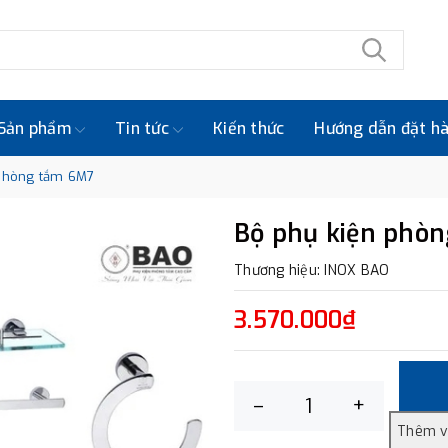
Sản phẩm
Tin tức
Kiến thức
Hướng dẫn đặt h
 phòng tắm 6M7
Bộ phụ kiện phò
Thương hiệu: INOX BAO
3.570.000₫
–
+