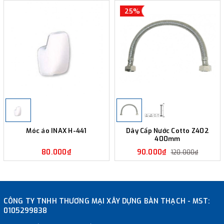
25%
Móc áo INAX H-441
Dây Cấp Nước Cotto Z402
400mm
80.000₫
90.000₫
120.000₫
CÔNG TY TNHH THƯƠNG MẠI XÂY DỰNG BÀN THẠCH - MST:
0105299838