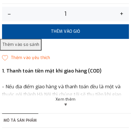
–
+
THÊM VÀO GIỎ
1. Thanh toán tiền mặt khi giao hàng (COD)
- Nếu địa điểm giao hàng và thanh toán đều là một và
thuộc nội thành Hà Nội thì chúng tôi sẽ thu tiền khi giao
Xem thêm
hàng hoặc khách hàng đặt tiền trước một phần giá trị đơn
hàng tùy thuộc vào đơn hàng.
MÔ TẢ SẢN PHẨM
2. Thanh toán trực tiếp tại :