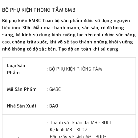
BỘ PHỤ KIỆN PHÒNG TẮM 6M3
-
Showroom Thanh Hương
Địa chỉ : 23 phố Cát Linh,
phường Cát Linh, quận Đống Đa, Hà Nội.
Bộ phụ kiện 6M3C Toàn bộ sản phẩm được sử dụng nguyên
liệu inox 304. Mẫu mã thanh mãnh, sắc sảo, có độ bóng
sáng, kệ kính sử dụng kính cường lực nên chịu được sức nặng
3. Chuyển khoản qua ngân hàng
cao, chống trầy xước, khi vỡ sẽ tạo thành những khối vuông
nhỏ không có độ sắc bén. Tạo độ an toàn khi sử dụng
- Nếu địa điểm giao hàng khác với địa điểm thanh toán
hoặc với những đơn đặt hàng ngoài nội thành Hà Nội.
Loại Sản
: BỘ PHỤ KIỆN PHÒNG TẮM
Chúng tôi sẽ thu tiền trước 100% giá trị hàng + phí vận
Phẩm
chuyển theo cước phí tính trong chính sách vận chuyển
bằng phương thức chuyển khoản trước khi giao hàng.
Mã Sản Phẩm
: 6M3C
- Sau khi có thông tin xác thực đã chuyển tiền của quý
khách, chúng tôi sẽ thực hiện đơn hàng theo yêu cầu.
Nhà Sản Xuất
:
BAO
- Thanh vắt khăn dài M3 - 3001
- Kệ kính M3 - 3002
- Hộp giấy vệ sinh M3 - 3003