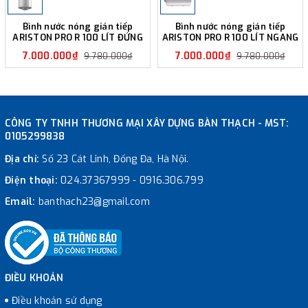
Bình nước nóng gián tiếp
Bình nước nóng gián tiếp
ARISTON PRO R 100 LÍT ĐỨNG
ARISTON PRO R 100 LÍT NGANG
7.000.000₫
7.000.000₫
9.780.000₫
9.780.000₫
CÔNG TY TNHH THƯƠNG MẠI XÂY DỰNG BÀN THẠCH - MST:
0105299838
Địa chỉ:
Số 23 Cát Linh, Đống Đa, Hà Nội.
Điện thoại:
024.37367999
-
0916.306.799
Email:
banthach23@gmail.com
ĐIỀU KHOẢN
Điều khoản sử dụng