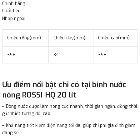
-
Showroom Thanh Hương
Địa chỉ : 23 phố Cát Linh,
Chính hãng
phường Cát Linh, quận Đống Đa, Hà Nội.
Chất liệu:
Nhập ngoại
3. Chuyển khoản qua ngân hàng
Chiều rộng(mm)
Chiều dày(mm)
Chiều cao(mm)
- Nếu địa điểm giao hàng khác với địa điểm thanh toán
hoặc với những đơn đặt hàng ngoài nội thành Hà Nội.
358
341
358
Chúng tôi sẽ thu tiền trước 100% giá trị hàng + phí vận
chuyển theo cước phí tính trong chính sách vận chuyển
bằng phương thức chuyển khoản trước khi giao hàng.
Ưu điểm nổi bật chỉ có tại bình nước
- Sau khi có thông tin xác thực đã chuyển tiền của quý
nóng ROSSI HQ 20 lít
khách, chúng tôi sẽ thực hiện đơn hàng theo yêu cầu.
– Dòng nước được làm nóng cực nhanh, thời gian ngắn, đồng thời
giữ nhiệt tương đối cao.
– Khả năng tiết kiệm điện năng tối đa, giúp chi phí gia đình giảm
đáng kể