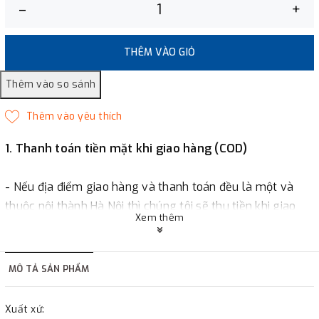
–
+
THÊM VÀO GIỎ
1. Thanh toán tiền mặt khi giao hàng (COD)
- Nếu địa điểm giao hàng và thanh toán đều là một và
thuộc nội thành Hà Nội thì chúng tôi sẽ thu tiền khi giao
Xem thêm
hàng hoặc khách hàng đặt tiền trước một phần giá trị đơn
hàng tùy thuộc vào đơn hàng.
MÔ TẢ SẢN PHẨM
2. Thanh toán trực tiếp tại :
Xuất xứ: