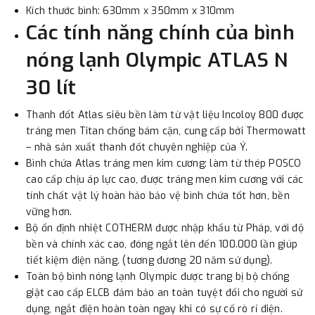
Kích thước bình: 630mm x 350mm x 310mm
Các tính năng chính của bình
nóng lạnh
Olympic ATLAS N
30 lít
Thanh đốt Atlas siêu bền làm từ vật liệu Incoloy 800 được
tráng men Titan chống bám cặn, cung cấp bởi Thermowatt
– nhà sản xuất thanh đốt chuyên nghiệp của Ý.
Bình chứa Atlas tráng men kim cương: làm từ thép POSCO
cao cấp chịu áp lực cao, được tráng men kim cương với các
tính chất vật lý hoàn hảo bảo vệ bình chứa tốt hơn, bền
vững hơn.
Bộ ổn định nhiệt COTHERM được nhập khẩu từ Pháp, với độ
bền và chính xác cao, đóng ngắt lên đến 100.000 lần giúp
tiết kiệm điện năng. (tương đương 20 năm sử dụng).
Toàn bộ bình nóng lạnh Olympic được trang bị bộ chống
giật cao cấp ELCB đảm bảo an toàn tuyệt đối cho người sử
dụng, ngắt điện hoàn toàn ngay khi có sự cố rò rỉ điện.