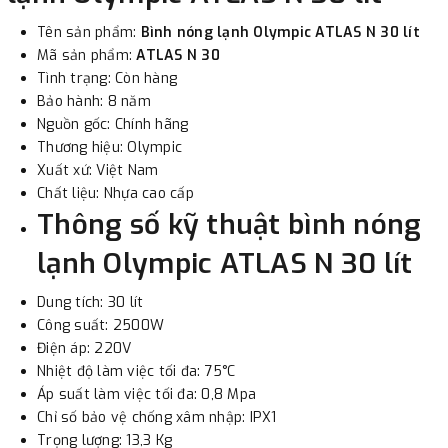
Tên sản phẩm:
Bình nóng lạnh Olympic ATLAS N 30 lít
3. Chuyển khoản qua ngân hàng
Mã sản phẩm:
ATLAS N 30
Tình trạng: Còn hàng
- Nếu địa điểm giao hàng khác với địa điểm thanh toán
Bảo hành: 8 năm
hoặc với những đơn đặt hàng ngoài nội thành Hà Nội.
Nguồn gốc: Chính hãng
Thương hiệu: Olympic
Chúng tôi sẽ thu tiền trước 100% giá trị hàng + phí vận
Xuất xứ: Việt Nam
chuyển theo cước phí tính trong chính sách vận chuyển
Chất liệu: Nhựa cao cấp
bằng phương thức chuyển khoản trước khi giao hàng.
Thông số kỹ thuật bình nóng
- Sau khi có thông tin xác thực đã chuyển tiền của quý
lạnh
Olympic ATLAS N 30 lít
khách, chúng tôi sẽ thực hiện đơn hàng theo yêu cầu.
Dung tích: 30 lít
Công suất: 2500W
Điện áp: 220V
Nhiệt độ làm việc tối đa: 75°C
Áp suất làm việc tối đa: 0,8 Mpa
Chỉ số bảo vệ chống xâm nhập: IPX1
Trọng lượng: 13,3 Kg