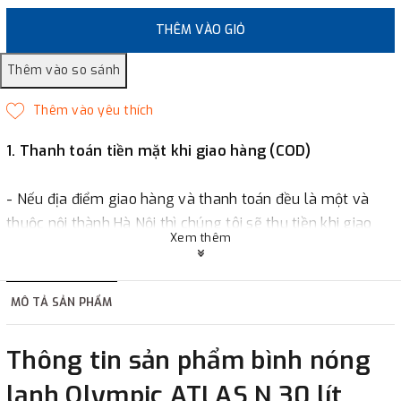
THÊM VÀO GIỎ
1. Thanh toán tiền mặt khi giao hàng (COD)
- Nếu địa điểm giao hàng và thanh toán đều là một và
thuộc nội thành Hà Nội thì chúng tôi sẽ thu tiền khi giao
Xem thêm
hàng hoặc khách hàng đặt tiền trước một phần giá trị đơn
hàng tùy thuộc vào đơn hàng.
MÔ TẢ SẢN PHẨM
2. Thanh toán trực tiếp tại :
Thông tin sản phẩm bình nóng
-
Showroom Thanh Hương
Địa chỉ : 23 phố Cát Linh,
lạnh Olympic ATLAS N 30 lít
phường Cát Linh, quận Đống Đa, Hà Nội.