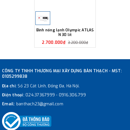
Bình nóng lạnh Olympic ATLAS
N 30 lít
2.700.000₫
3.200.000₫
CÔNG TY TNHH THƯƠNG MẠI XÂY DỰNG BÀN THẠCH - MST:
0105299838
Địa chỉ:
Số 23 Cát Linh, Đống Đa, Hà Nội.
Điện thoại:
024.37367999
-
0916.306.799
Email:
banthach23@gmail.com