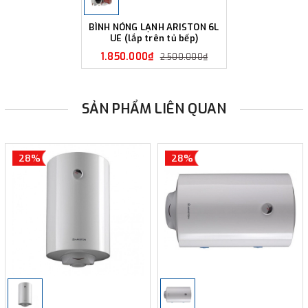
BÌNH NÓNG LẠNH ARISTON 6L
UE (lắp trên tủ bếp)
1.850.000₫
2.500.000₫
SẢN PHẨM LIÊN QUAN
28%
28%