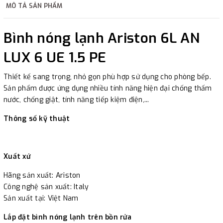
MÔ TẢ SẢN PHẨM
2. Thanh toán trực tiếp tại :
Bình nóng lạnh Ariston 6L AN
-
Showroom Thanh Hương
Địa chỉ : 23 phố Cát Linh,
LUX 6 UE 1.5 PE
phường Cát Linh, quận Đống Đa, Hà Nội.
Thiết kế sang trọng, nhỏ gọn phù hợp sử dụng cho phòng bếp.
3. Chuyển khoản qua ngân hàng
Sản phẩm được ứng dụng nhiều tính năng hiện đại chống thấm
nước, chống giật, tính năng tiếp kiệm điện,...
- Nếu địa điểm giao hàng khác với địa điểm thanh toán
Thông số kỹ thuật
hoặc với những đơn đặt hàng ngoài nội thành Hà Nội.
Chúng tôi sẽ thu tiền trước 100% giá trị hàng + phí vận
chuyển theo cước phí tính trong chính sách vận chuyển
Xuất xứ
bằng phương thức chuyển khoản trước khi giao hàng.
Hãng sản xuất: Ariston
- Sau khi có thông tin xác thực đã chuyển tiền của quý
Công nghệ sản xuất: Italy
khách, chúng tôi sẽ thực hiện đơn hàng theo yêu cầu.
Sản xuất tại: Việt Nam
Lắp đặt bình nóng lạnh trên bồn rửa