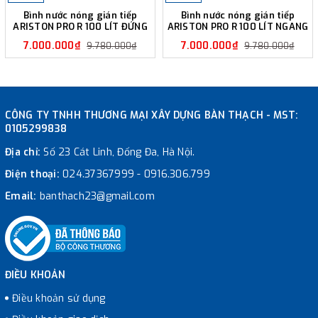
Bình nước nóng gián tiếp
Bình nước nóng gián tiếp
ARISTON PRO R 100 LÍT ĐỨNG
ARISTON PRO R 100 LÍT NGANG
7.000.000₫
7.000.000₫
9.780.000₫
9.780.000₫
CÔNG TY TNHH THƯƠNG MẠI XÂY DỰNG BÀN THẠCH - MST:
0105299838
Địa chỉ:
Số 23 Cát Linh, Đống Đa, Hà Nội.
Điện thoại:
024.37367999
-
0916.306.799
Email:
banthach23@gmail.com
ĐIỀU KHOẢN
Điều khoản sử dụng