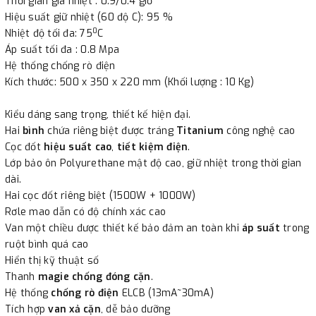
Thời gian gia nhiệt : 0.9/0.4 giờ
Hiệu suất giữ nhiệt (60 độ C): 95 %
- Nếu địa điểm giao hàng khác với địa điểm thanh toán
0
Nhiệt độ tối đa: 75
C
hoặc với những đơn đặt hàng ngoài nội thành Hà Nội.
Áp suất tối đa : 0.8 Mpa
Chúng tôi sẽ thu tiền trước 100% giá trị hàng + phí vận
Hệ thống chống rò điện
Kích thước: 500 x 350 x 220 mm (Khối lượng : 10 Kg)
chuyển theo cước phí tính trong chính sách vận chuyển
bằng phương thức chuyển khoản trước khi giao hàng.
Kiểu dáng sang trọng, thiết kế hiện đại.
- Sau khi có thông tin xác thực đã chuyển tiền của quý
Hai
bình
chứa riêng biệt được tráng
Titanium
công nghệ cao
khách, chúng tôi sẽ thực hiện đơn hàng theo yêu cầu.
Cọc đốt
hiệu suất cao
,
tiết kiệm điện
.
Lớp bảo ôn Polyurethane mật độ cao, giữ nhiệt trong thời gian
dài.
Hai cọc đốt riêng biệt (1500W + 1000W)
Rơle mao dẫn có độ chính xác cao
Van một chiều được thiết kế bảo đảm an toàn khi
áp suất
trong
ruột bình quá cao
Hiển thị kỹ thuật số
Thanh
magie chống đóng cặn
.
Hệ thống
chống rò điện
ELCB (13mA~30mA)
Tích hợp
van xả cặn
, dễ bảo dưỡng