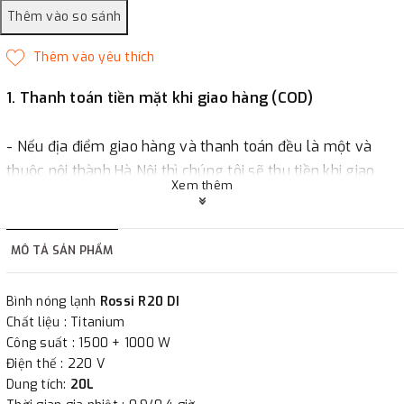
1. Thanh toán tiền mặt khi giao hàng (COD)
- Nếu địa điểm giao hàng và thanh toán đều là một và
thuộc nội thành Hà Nội thì chúng tôi sẽ thu tiền khi giao
Xem thêm
hàng hoặc khách hàng đặt tiền trước một phần giá trị đơn
hàng tùy thuộc vào đơn hàng.
MÔ TẢ SẢN PHẨM
2. Thanh toán trực tiếp tại :
Bình nóng lạnh
Rossi R20 DI
-
Showroom Thanh Hương
Địa chỉ : 23 phố Cát Linh,
Chất liệu : Titanium
phường Cát Linh, quận Đống Đa, Hà Nội.
Công suất : 1500 + 1000 W
Điện thế : 220 V
Dung tích:
20L
3. Chuyển khoản qua ngân hàng