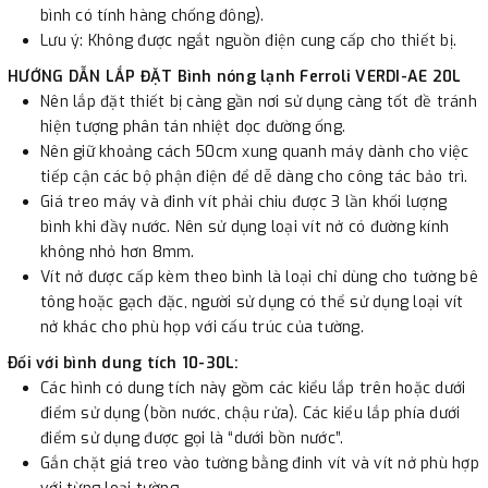
bình có tính hàng chống đông).
Lưu ý: Không được ngắt nguồn điện cung cấp cho thiết bị.
HƯỚNG DẪN LẮP ĐẶT Bình nóng lạnh Ferroli VERDI-AE 20L
Nên lắp đặt thiết bị càng gần nơi sử dụng càng tốt đề tránh
hiện tượng phân tán nhiệt dọc đường ống.
Nên giữ khoảng cách 50cm xung quanh máy dành cho việc
tiếp cận các bộ phận điện để dễ dàng cho công tác bảo trì.
Giá treo máy và đinh vít phải chiu được 3 lần khối lượng
bình khi đầy nước. Nên sử dụng loại vít nở có đường kính
không nhỏ hơn 8mm.
Vít nở được cấp kèm theo bình là loại chỉ dùng cho tường bê
tông hoặc gạch đặc, người sử dụng có thể sử dụng loại vít
nở khác cho phù họp với cấu trúc của tường.
Ðối với bình dung tích 10-30L:
Các hình có dung tích này gồm các kiểu lắp trên hoặc dưới
điểm sử dụng (bồn nước, chậu rửa). Các kiểu lắp phía dưới
điểm sử dụng được gọi là “dưới bồn nước”.
Gắn chặt giá treo vào tường bằng đinh vít và vít nở phù hợp