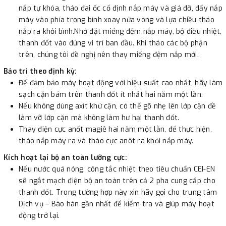
nắp tự khóa, tháo đai ốc cố định nắp máy và giá đỡ, đẩy nắp
máy vào phía trong bình xoay nửa vòng và lựa chiều tháo
nắp ra khỏi bình.Nhớ đặt miếng đệm nắp máy, bộ điều nhiệt,
thanh đốt vào đúng vi trí ban đầu. Khi tháo các bộ phận
trên, chúng tôi đề nghị nên thay miếng đệm nắp mới.
Bảo trì theo định kỳ:
Để đảm bảo máy hoạt động với hiệu suất cao nhất, hãy làm
sạch cặn bám trên thanh đốt ít nhất hai năm một lần.
Nếu không dùng axít khử cặn, có thể gõ nhẹ lên lớp cặn đề
làm vỡ lớp cặn mà không làm hư hại thanh đốt.
Thay điện cực anốt magiê hai năm một lằn, để thực hiện,
tháo nắp máy ra và tháo cực anôt ra khỏi nắp máy.
Kích hoạt lại bộ an toàn lưỡng cực:
Nếu nước quá nóng, công tắc nhiệt theo tiêu chuẩn CEI-EN
sẽ ngắt mạch điện bộ an toàn trên cả 2 pha cung cấp cho
thanh đốt. Trong tường hợp này xin hãy gọi cho trung tâm
Dịch vụ – Bào hàn gần nhất để kiểm tra và giúp máy hoạt
động trở lại.