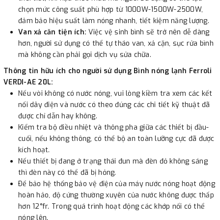
chọn mức công suất phù hợp từ 1000W-1500W-2500W,
đảm bảo hiệu suất làm nóng nhanh, tiết kiệm năng lượng.
Van xả căn tiện ích:
Việc vệ sinh bình sẽ trở nên dễ dàng
hơn, người sử dụng có thể tự tháo van, xả cặn, sục rửa bình
mà không cần phải gọi dịch vụ sửa chữa.
Thông tin hữu ích cho người sử dụng Bình nóng lạnh Ferroli
VERDI-AE 20L:
Nếu vòi không có nước nóng, vui lòng kiềm tra xem các kết
nối dây điện và nước có theo đúng các chi tiết kỹ thuật đã
được chỉ dẫn hay không.
Kiểm tra bộ điều nhiệt và thông pha giữa các thiết bị đầu-
cuối, nếu không thông, có thể bộ an toàn lưỡng cực đã được
kích hoạt.
Nếu thiết bị đang ở trạng thái đun mà đèn đỏ không sáng
thì đèn này có thể đã bị hỏng.
Ðể bảo hệ thống bảo vệ điện của máy nước nóng hoạt động
hoàn hảo, độ cứng thường xuyên của nước không được thấp
hơn 12°fr. Trong quá trình hoạt động các khớp nối có thể
nóng lên.