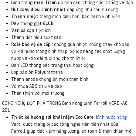
Bình tráng
men Titan
độ bền cao, chống sốc, chống va đập
Nút xoay
điều chỉnh nhiệt
đáp ứng nhu cầu sử dụng
Thanh nhiệt
tráng men siêu bền, bảo hành vĩnh viễn
Dây chống giật
ELCB
Van xả cặn
tiện ích
Thanh đốt hiệu suất cao
Rơle bảo vệ đa cấp
: chống quá nhiệt, chống cháy khô,bảo
vệ khi nước trong bình thấp, bộ lọc nâng cao chất lượng
nước và kéo dài tuổi thọ cho thiết bị.
Đèn LED thông báo trạng thái hoạt động
Lớp bảo ôn Polyurethane
Thanh anode chống ăn mòn thân bình
Vỏ nhựa ABS chịu va đập
Thân thiện với môi trường
CÔNG NGHỆ ĐỘT PHÁ TRONG Bình nóng lạnh Ferroli VERDI-AE
20L
Thiết kế hướng tới khái niệm Eco Care
,
bình nước nóng
Verdi được trang bị các công nghệ tiên tiến nhất của
Ferroli, giúp tiết kiệm năng lượng, an toàn & thân thiện môi