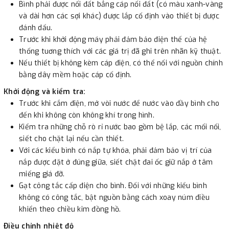
Bình phải được nối đất bẳng cáp nối đất (có màu xanh-vàng
và dài hơn các sợi khác) được lắp cố định vào thiết bị được
đánh dấu.
Trước khi khởi động máy phải đảm bảo điện thế của hệ
thống tuơng thích với các giá trị đã ghi trên nhãn kỹ thuật.
Nếu thiểt bị không kèm cáp điện, có thể nối với nguồn chính
bằng dây mềm hoặc cáp cố định.
Khởi động và kiểm tra:
Trước khi cắm điện, mở vòi nước để nước vào đầy bình cho
đến khi không còn không khí trong hình.
Kiểm tra những chỗ rò rỉ nước bao gồm bệ lắp, các mối nối,
siết cho chặt lại nếu cần thiết.
Với các kiểu bình có nắp tự khóa, phải đảm bảo vị trí của
nắp được đặt ở đúng giữa, siết chặt đai ốc giữ nắp ở tâm
miếng giá đỡ.
Gạt công tắc cấp điện cho bình. Ðối với những kiểu bình
không có công tắc, bật nguồn bằng cách xoay núm điều
khiển theo chiều kim đồng hồ.
Ðiều chỉnh nhiệt độ