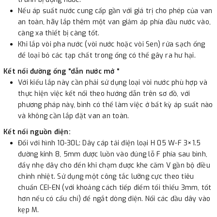
Nếu áp suất nước cung cấp gần với giá trị cho phép của van
an toàn, hãy lắp thêm một van giảm áp phía đầu nước vào,
càng xa thiết bị càng tốt.
Khi lắp vòi pha nước (vòi nước hoặc vòi Sen) rửa sạch ống
để loại bỏ các tạp chất trong ống có thể gây ra hư hại.
Kết nối đường ống “dẫn nước mở “
Với kiểu lắp này cần phải sử dụng loại vòi nước phù hợp và
thực hiện việc kết nối theo hướng dẫn trên sơ đồ, với
phương pháp này, bình có thể làm việc ở bất kỳ áp suất nào
và không cần lắp đặt van an toàn.
Kết nối nguồn điện:
Đối với hình 10-30L: Dây cáp tải điện loại H 05 W-F 3×1.5
đường kinh 8, 5mm được luồn vào đúng lỗ F phía sau bình,
đẩy nhẹ dây cho đến khi chạm được khe căm V gần bộ điều
chỉnh nhiệt. Sử dụng một công tắc lưỡng cực theo tiêu
chuẩn CEI-EN (với khoảng cách tiếp điểm tối thiểu 3mm, tốt
hơn nếu có cẩu chỉ) để ngắt dòng điện. Nối các đầu dây vào
kẹp M.