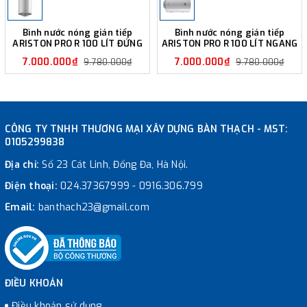
Bình nước nóng gián tiếp
Bình nước nóng gián tiếp
ARISTON PRO R 100 LÍT ĐỨNG
ARISTON PRO R 100 LÍT NGANG
7.000.000₫
7.000.000₫
9.780.000₫
9.780.000₫
CÔNG TY TNHH THƯƠNG MẠI XÂY DỰNG BÀN THẠCH - MST:
0105299838
Địa chỉ:
Số 23 Cát Linh, Đống Đa, Hà Nội.
Điện thoại:
024.37367999
-
0916.306.799
Email:
banthach23@gmail.com
ĐIỀU KHOẢN
Điều khoản sử dụng