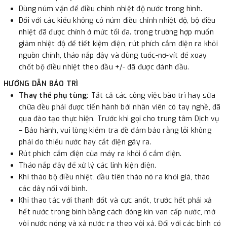
Dùng núm vặn để điều chỉnh nhiệt độ nước trong hình.
Ðối với các kiểu không có núm điều chỉnh nhiệt độ, bộ điều
nhiệt đã được chỉnh ở mức tối đa. trong trường hợp muốn
giảm nhiệt độ để tiết kiệm điện, rút phích cắm điện ra khỏi
nguồn chính, tháo nắp đậy và dùng tuốc-nơ-vít để xoay
chốt bộ điều nhiệt theo đầu +/- đã được đánh đầu.
HƯỚNG DẪN BẢO TRÌ
Thay thể phụ tùng:
Tất cả các công việc bào trì hay sửa
chữa đều phải được tiến hành bởi nhân viên có tay nghề, đã
qua đào tạo thực hiện. Trước khi gọi cho trung tâm Dịch vụ
– Bảo hành, vui lòng kiểm tra đề đảm bảo rằng lỗi không
phải do thiếu nước hay cắt điện gây ra.
Rút phích cắm điện của máy ra khỏi ổ cắm điện.
Tháo nắp đậy để xử lý các linh kiện điện.
Khi tháo bộ điều nhiệt, đầu tiên tháo nó ra khỏi giá, tháo
các dây nối với bình.
Khi thao tác với thanh đốt và cực anốt, trước hết phải xả
hết nước trong bình bằng cách đóng kín van cấp nước, mở
vòi nước nóng và xả nước ra theo vòi xả. Đối với các bình có