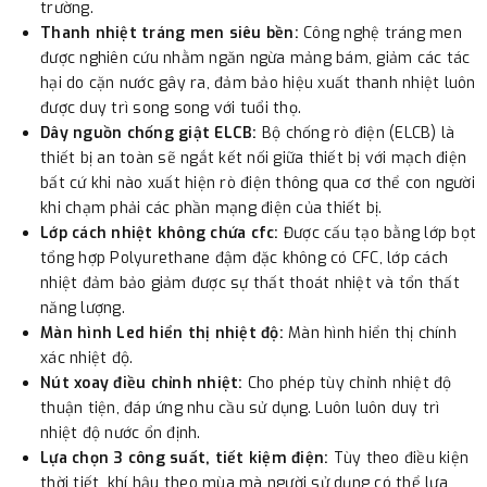
trường.
Thanh nhiệt tráng men siêu bền:
Công nghệ tráng men
được nghiên cứu nhằm ngăn ngừa mảng bám, giảm các tác
hại do cặn nước gây ra, đảm bảo hiệu xuất thanh nhiệt luôn
được duy trì song song với tuổi thọ.
Dây nguồn chống giật ELCB:
Bộ chống rò điện (ELCB) là
thiết bị an toàn sẽ ngắt kết nối giữa thiết bị với mạch điện
bất cứ khi nào xuất hiện rò điện thông qua cơ thể con người
khi chạm phải các phần mạng điện của thiết bị.
Lớp cách nhiệt không chứa cfc:
Được cấu tạo bằng lớp bọt
tổng hợp Polyurethane đậm đặc không có CFC, lớp cách
nhiệt đảm bảo giảm được sự thất thoát nhiệt và tổn thất
năng lượng.
Màn hình Led hiển thị nhiệt độ:
Màn hình hiển thị chính
xác nhiệt độ.
Nút xoay điều chỉnh nhiệt:
Cho phép tùy chỉnh nhiệt độ
thuận tiện, đáp ứng nhu cầu sử dụng. Luôn luôn duy trì
nhiệt độ nước ổn định.
Lựa chọn 3 công suất, tiết kiệm điện:
Tùy theo điều kiện
thời tiết, khí hậu theo mùa mà người sử dụng có thể lựa