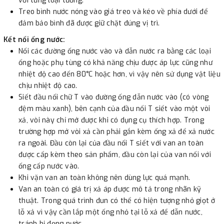
với từng loại tường.
Treo bình nước nóng vào giá treo và kéo về phía dưới để
đảm bảo bình đã được giữ chặt đúng vị trì.
Kết nối ống nước:
Nối các đường ống nước vào và dẫn nước ra bằng các loại
ống hoặc phụ tùng có khả năng chịu được áp lực cũng như
nhiệt độ cao đến 80°C hoặc hơn, vì vậy nên sử dụng vật liệu
chịu nhiệt độ cao.
Siết đầu nối chữ T vào đường ống dẫn nước vào (có vòng
đệm màu xanh), bên cạnh của đầu nối T siết vào một vòi
xả, vòi này chỉ mở được khi có dụng cụ thích hợp. Trong
trường hợp mở vòi xả cần phải gắn kèm ống xả để xả nước
ra ngoài. Đầu còn lại của đầu nối T siết với van an toàn
được cấp kèm theo sản phẩm, đầu còn lại của van nối với
ống cấp nước vào.
Khi vặn van an toàn không nên dùng lực quá mạnh.
Van an toàn có giá trị xả áp được mô tả trong nhãn kỹ
thuật. Trong quá trình đun có thể có hiện tượng nhỏ giọt ở
lỗ xả vì vậy cần lắp một ống nhỏ tại lỗ xả để dẫn nước,
tránh bị đọng nước.