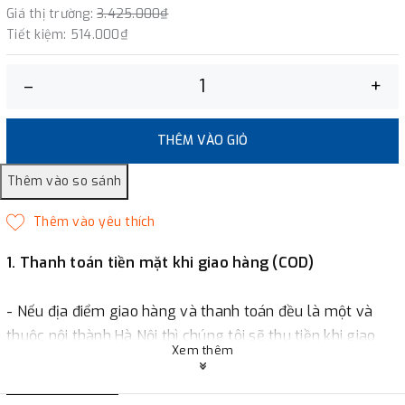
Giá thị trường:
3.425.000₫
Tiết kiệm:
514.000₫
–
+
THÊM VÀO GIỎ
1. Thanh toán tiền mặt khi giao hàng (COD)
- Nếu địa điểm giao hàng và thanh toán đều là một và
thuộc nội thành Hà Nội thì chúng tôi sẽ thu tiền khi giao
Xem thêm
hàng hoặc khách hàng đặt tiền trước một phần giá trị đơn
hàng tùy thuộc vào đơn hàng.