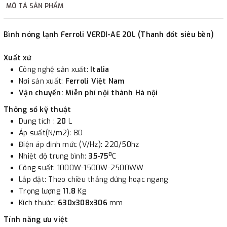
MÔ TẢ SẢN PHẨM
2. Thanh toán trực tiếp tại :
Bình nóng lạnh Ferroli VERDI-AE 20L (Thanh đốt siêu bền)
-
Showroom Thanh Hương
Địa chỉ : 23 phố Cát Linh,
phường Cát Linh, quận Đống Đa, Hà Nội.
Xuất xứ
Công nghệ sản xuất:
Italia
Nơi sản xuất:
Ferroli Việt Nam
3. Chuyển khoản qua ngân hàng
Vận chuyển: Miễn phí nội thành Hà nội
Thông số kỹ thuật
- Nếu địa điểm giao hàng khác với địa điểm thanh toán
Dung tích :
20
L
hoặc với những đơn đặt hàng ngoài nội thành Hà Nội.
Áp suất(N/m2): 80
Chúng tôi sẽ thu tiền trước 100% giá trị hàng + phí vận
Điện áp định mức (V/Hz): 220/50hz
chuyển theo cước phí tính trong chính sách vận chuyển
0
Nhiệt độ trung bình:
35-75
C
bằng phương thức chuyển khoản trước khi giao hàng.
Công suất: 1000W-1500W-2500WW
Lắp đặt: Theo chiều thẳng đứng hoạc ngang
- Sau khi có thông tin xác thực đã chuyển tiền của quý
Trọng lượng
11.8
Kg
khách, chúng tôi sẽ thực hiện đơn hàng theo yêu cầu.
Kích thước:
630x308x306
mm
Tính năng ưu việt