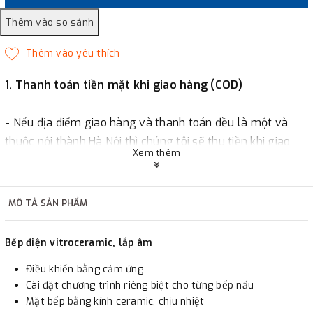
1. Thanh toán tiền mặt khi giao hàng (COD)
- Nếu địa điểm giao hàng và thanh toán đều là một và
thuộc nội thành Hà Nội thì chúng tôi sẽ thu tiền khi giao
Xem thêm
hàng hoặc khách hàng đặt tiền trước một phần giá trị đơn
hàng tùy thuộc vào đơn hàng.
MÔ TẢ SẢN PHẨM
2. Thanh toán trực tiếp tại :
Bếp điện vitroceramic, lắp âm
-
Showroom Thanh Hương
Địa chỉ : 23 phố Cát Linh,
Điều khiển bằng cảm ứng
phường Cát Linh, quận Đống Đa, Hà Nội.
Cài đặt chương trình riêng biệt cho từng bếp nấu
Mặt bếp bằng kính ceramic, chịu nhiệt
3. Chuyển khoản qua ngân hàng