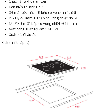
Chức năng khóa an toàn
Đèn hiển thị nhiệt dư
- Nếu địa điểm giao hàng khác với địa điểm thanh toán
03 mặt bếp nấu: 01 bếp có vòng nhiệt đôi
Ø 210/270mm; 01 bếp có vòng nhiệt đôi Ø
hoặc với những đơn đặt hàng ngoài nội thành Hà Nội.
120/180m; 01 bếp có vòng nhiệt Ø 145mm
Chúng tôi sẽ thu tiền trước 100% giá trị hàng + phí vận
Mức công suất tối đa: 5.600W
chuyển theo cước phí tính trong chính sách vận chuyển
Xuất xứ: Châu Âu
bằng phương thức chuyển khoản trước khi giao hàng.
Kích thước lắp đặt
- Sau khi có thông tin xác thực đã chuyển tiền của quý
khách, chúng tôi sẽ thực hiện đơn hàng theo yêu cầu.