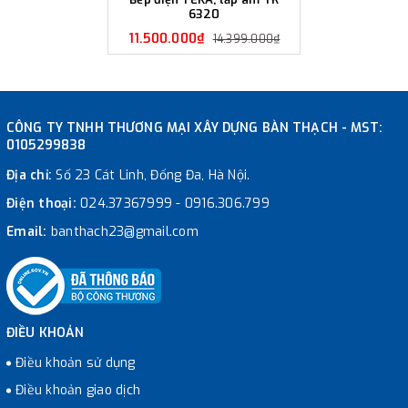
6320
11.500.000₫
14.399.000₫
CÔNG TY TNHH THƯƠNG MẠI XÂY DỰNG BÀN THẠCH - MST:
0105299838
Địa chỉ:
Số 23 Cát Linh, Đống Đa, Hà Nội.
Điện thoại:
024.37367999
-
0916.306.799
Email:
banthach23@gmail.com
ĐIỀU KHOẢN
Điều khoản sử dụng
Điều khoản giao dịch