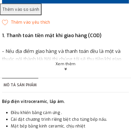
1. Thanh toán tiền mặt khi giao hàng (COD)
- Nếu địa điểm giao hàng và thanh toán đều là một và
thuộc nội thành Hà Nội thì chúng tôi sẽ thu tiền khi giao
Xem thêm
hàng hoặc khách hàng đặt tiền trước một phần giá trị đơn
hàng tùy thuộc vào đơn hàng.
MÔ TẢ SẢN PHẨM
2. Thanh toán trực tiếp tại :
Bếp điện vitroceramic, lắp âm.
-
Showroom Thanh Hương
Địa chỉ : 23 phố Cát Linh,
Điều khiển bằng cảm ứng .
phường Cát Linh, quận Đống Đa, Hà Nội.
Cài đặt chương trình riêng biệt cho từng bếp nấu.
Mặt bếp bằng kính ceramic, chịu nhiệt
3. Chuyển khoản qua ngân hàng