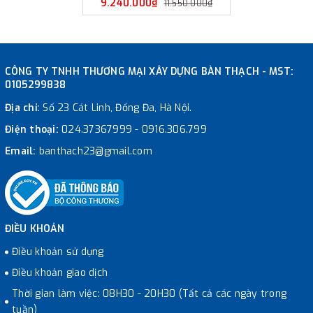
9.240.000₫
11.550.000₫
CÔNG TY TNHH THƯƠNG MẠI XÂY DỰNG BÀN THẠCH - MST:
0105299838
Địa chỉ:
Số 23 Cát Linh, Đống Đa, Hà Nội.
Điện thoại:
024.37367999
-
0916.306.799
Email:
banthach23@gmail.com
ĐIỀU KHOẢN
Điều khoản sử dụng
Điều khoản giao dịch
Thời gian làm việc: 08H30 - 20H30 (Tất cả các ngày trong
tuần)