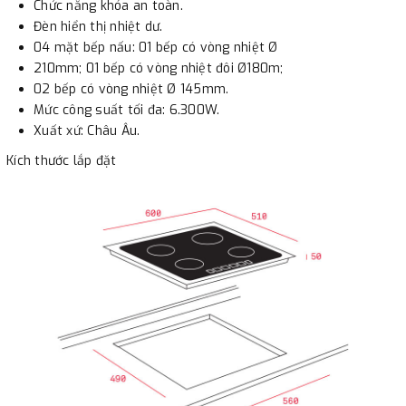
Chức năng khóa an toàn.
Đèn hiển thị nhiệt dư.
- Nếu địa điểm giao hàng khác với địa điểm thanh toán
04 mặt bếp nấu: 01 bếp có vòng nhiệt Ø
210mm; 01 bếp có vòng nhiệt đôi Ø180m;
hoặc với những đơn đặt hàng ngoài nội thành Hà Nội.
02 bếp có vòng nhiệt Ø 145mm.
Chúng tôi sẽ thu tiền trước 100% giá trị hàng + phí vận
Mức công suất tối đa: 6.300W.
chuyển theo cước phí tính trong chính sách vận chuyển
Xuất xứ: Châu Âu.
bằng phương thức chuyển khoản trước khi giao hàng.
Kích thước lắp đặt
- Sau khi có thông tin xác thực đã chuyển tiền của quý
khách, chúng tôi sẽ thực hiện đơn hàng theo yêu cầu.