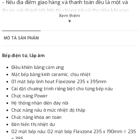
- Nếu địa điểm giao hàng và thanh toán đều là một và
thuộc nội thành Hà Nội thì chúng tôi sẽ thu tiền khi giao
Xem thêm
hàng hoặc khách hàng đặt tiền trước một phần giá trị đơn
hàng tùy thuộc vào đơn hàng.
MÔ TẢ SẢN PHẨM
2. Thanh toán trực tiếp tại :
Bếp điện từ, lắp âm
-
Showroom Thanh Hương
Địa chỉ : 23 phố Cát Linh,
Điều khiển bằng cảm ứng
phường Cát Linh, quận Đống Đa, Hà Nội.
Mặt bếp bằng kính ceramic, chịu nhiệt
01 mặt bếp linh hoạt Flexizone 235 x 395mm
3. Chuyển khoản qua ngân hàng
Cài đặt chương trình riêng biệt cho từng bếp nấu
Chức năng Power
- Nếu địa điểm giao hàng khác với địa điểm thanh toán
Hệ thống nhận diện đáy nồi
Chức năng nấu ở mức nhiệt độ thấp
hoặc với những đơn đặt hàng ngoài nội thành Hà Nội.
Chức năng khóa an toàn
Chúng tôi sẽ thu tiền trước 100% giá trị hàng + phí vận
Đèn hiển thị nhiệt dư
chuyển theo cước phí tính trong chính sách vận chuyển
02 mặt bếp nấu: 02 mặt bếp Flexzone 235 x 190mm = 235
bằng phương thức chuyển khoản trước khi giao hàng.
x 395