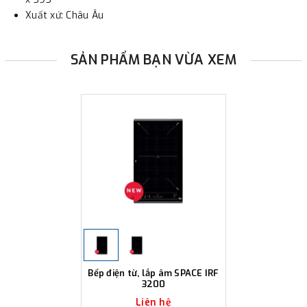
- Sau khi có thông tin xác thực đã chuyển tiền của quý
Xuất xứ: Châu Âu
khách, chúng tôi sẽ thực hiện đơn hàng theo yêu cầu.
SẢN PHẨM BẠN VỪA XEM
Bếp điện từ, lắp âm SPACE IRF
3200
Liên hệ