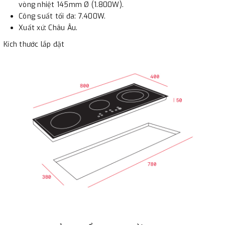
vòng nhiệt 145mm Ø (1.800W).
khách, chúng tôi sẽ thực hiện đơn hàng theo yêu cầu.
Công suất tối đa: 7.400W.
Xuất xứ: Châu Âu.
Kích thước lắp đặt