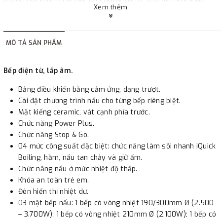
Xem thêm
hàng hoặc khách hàng đặt tiền trước một phần giá trị đơn
hàng tùy thuộc vào đơn hàng.
MÔ TẢ SẢN PHẨM
2. Thanh toán trực tiếp tại :
Bếp điện từ, lắp âm.
-
Showroom Thanh Hương
Địa chỉ : 23 phố Cát Linh,
Bảng điều khiển bằng cảm ứng, dạng trượt.
phường Cát Linh, quận Đống Đa, Hà Nội.
Cài đặt chương trình nấu cho từng bếp riêng biệt.
Mặt kiếng ceramic, vát cạnh phía trước.
3. Chuyển khoản qua ngân hàng
Chức năng Power Plus.
Chức năng Stop & Go.
- Nếu địa điểm giao hàng khác với địa điểm thanh toán
04 mức công suất đặc biệt: chức năng làm sôi nhanh iQuick
Boiling, hầm, nấu tan chảy và giữ ấm.
hoặc với những đơn đặt hàng ngoài nội thành Hà Nội.
Chức năng nấu ở mức nhiệt độ thấp.
Chúng tôi sẽ thu tiền trước 100% giá trị hàng + phí vận
Khóa an toàn trẻ em.
chuyển theo cước phí tính trong chính sách vận chuyển
Đèn hiển thị nhiệt dư.
bằng phương thức chuyển khoản trước khi giao hàng.
03 mặt bếp nấu: 1 bếp có vòng nhiệt 190/300mm Ø (2.500
- Sau khi có thông tin xác thực đã chuyển tiền của quý
– 3.700W); 1 bếp có vòng nhiệt 210mm Ø (2.100W); 1 bếp có