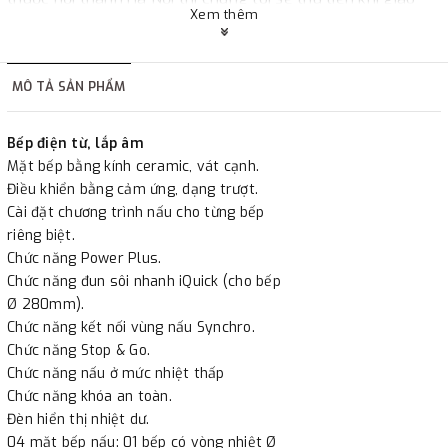
Xem thêm
hàng hoặc khách hàng đặt tiền trước một phần giá trị đơn
hàng tùy thuộc vào đơn hàng.
MÔ TẢ SẢN PHẨM
2. Thanh toán trực tiếp tại :
Bếp điện từ, lắp âm
-
Showroom Thanh Hương
Địa chỉ : 23 phố Cát Linh,
Mặt bếp bằng kính ceramic, vát cạnh.
phường Cát Linh, quận Đống Đa, Hà Nội.
Điều khiển bằng cảm ứng, dạng trượt.
Cài đặt chương trình nấu cho từng bếp
riêng biệt.
3. Chuyển khoản qua ngân hàng
Chức năng Power Plus.
Chức năng đun sôi nhanh iQuick (cho bếp
- Nếu địa điểm giao hàng khác với địa điểm thanh toán
Ø 280mm).
hoặc với những đơn đặt hàng ngoài nội thành Hà Nội.
Chức năng kết nối vùng nấu Synchro.
Chúng tôi sẽ thu tiền trước 100% giá trị hàng + phí vận
Chức năng Stop & Go.
Chức năng nấu ở mức nhiệt thấp
chuyển theo cước phí tính trong chính sách vận chuyển
Chức năng khóa an toàn.
bằng phương thức chuyển khoản trước khi giao hàng.
Đèn hiển thị nhiệt dư.
- Sau khi có thông tin xác thực đã chuyển tiền của quý
04 mặt bếp nấu: 01 bếp có vòng nhiệt Ø