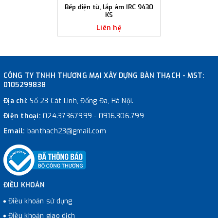
Bếp điện từ, lắp âm IRC 9430
KS
Liên hệ
CÔNG TY TNHH THƯƠNG MẠI XÂY DỰNG BÀN THẠCH - MST:
0105299838
Địa chỉ:
Số 23 Cát Linh, Đống Đa, Hà Nội.
Điện thoại:
024.37367999
-
0916.306.799
Email:
banthach23@gmail.com
ĐIỀU KHOẢN
Điều khoản sử dụng
Điều khoản giao dịch