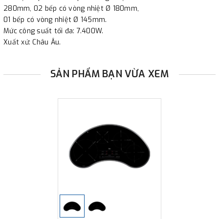
khách, chúng tôi sẽ thực hiện đơn hàng theo yêu cầu.
280mm, 02 bếp có vòng nhiệt Ø 180mm,
01 bếp có vòng nhiệt Ø 145mm.
Mức công suất tối đa: 7.400W.
Xuất xứ: Châu Âu.
SẢN PHẨM BẠN VỪA XEM