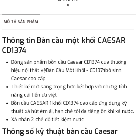
hàng hoặc khách hàng đặt tiền trước một phần giá trị đơn
hàng tùy thuộc vào đơn hàng.
MÔ TẢ SẢN PHẨM
2. Thanh toán trực tiếp tại :
Thông tin Bàn cầu một khối CAESAR
-
Showroom Thanh Hương
Địa chỉ : 23 phố Cát Linh,
CD1374
phường Cát Linh, quận Đống Đa, Hà Nội.
Dòng sản phẩm bồn cầu Caesar CD1374 của thương
3. Chuyển khoản qua ngân hàng
hiệu nội thất vệBàn Cầu Một Khối - CD1374bô sinh
Caesar cao cấp
- Nếu địa điểm giao hàng khác với địa điểm thanh toán
Thiết kế mới sang trọng hơn kết hợp với những tính
hoặc với những đơn đặt hàng ngoài nội thành Hà Nội.
năng cải tiến ưu việt
Chúng tôi sẽ thu tiền trước 100% giá trị hàng + phí vận
Bồn cầu CAESAR 1 khối CD1374 cao cấp ứng dụng kỹ
chuyển theo cước phí tính trong chính sách vận chuyển
thuật xả hút êm ái, hạn chế tối đa tiếng ồn khi xả nước.
bằng phương thức chuyển khoản trước khi giao hàng.
Xả nhấn 2 chế độ tiết kiệm nước
- Sau khi có thông tin xác thực đã chuyển tiền của quý
Thông số kỹ thuật bàn cầu Caesar
khách, chúng tôi sẽ thực hiện đơn hàng theo yêu cầu.