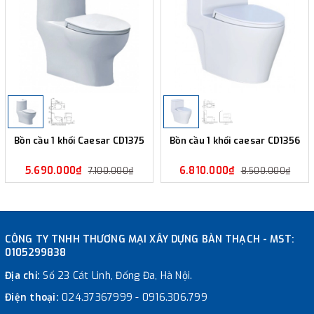
Bồn cầu 1 khối Caesar CD1375
Bồn cầu 1 khối caesar CD1356
5.690.000₫
6.810.000₫
7.100.000₫
8.500.000₫
CÔNG TY TNHH THƯƠNG MẠI XÂY DỰNG BÀN THẠCH - MST:
0105299838
Địa chỉ:
Số 23 Cát Linh, Đống Đa, Hà Nội.
Điện thoại:
024.37367999
-
0916.306.799