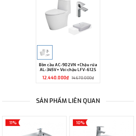
Bồn cầu AC-902VN +Chậu rửa
AL-345V+ Vòi chậu LFV-612S
12.440.000₫
14.670.000₫
SẢN PHẨM LIÊN QUAN
11%
10%