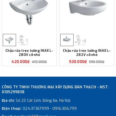
Chậu rửa treo tường INAX L-
Chậu rửa treo tường INAX L-
280V cỡ nhỏ
282V cỡ nhỏ
420.000₫
530.000₫
470.000₫
590.000₫
CÔNG TY TNHH THƯƠNG MẠI XÂY DỰNG BÀN THẠCH - MST:
0105299838
Địa chỉ:
Số 23 Cát Linh, Đống Đa, Hà Nội.
Điện thoại:
024.37367999
-
0916.306.799