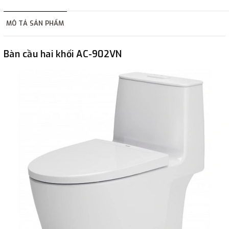
hàng tùy thuộc vào đơn hàng.
MÔ TẢ SẢN PHẨM
2. Thanh toán trực tiếp tại :
Bàn cầu hai khối AC-902VN
-
Showroom Thanh Hương
Địa chỉ : 23 phố Cát Linh,
phường Cát Linh, quận Đống Đa, Hà Nội.
3. Chuyển khoản qua ngân hàng
- Nếu địa điểm giao hàng khác với địa điểm thanh toán
hoặc với những đơn đặt hàng ngoài nội thành Hà Nội.
Chúng tôi sẽ thu tiền trước 100% giá trị hàng + phí vận
chuyển theo cước phí tính trong chính sách vận chuyển
bằng phương thức chuyển khoản trước khi giao hàng.
- Sau khi có thông tin xác thực đã chuyển tiền của quý
khách, chúng tôi sẽ thực hiện đơn hàng theo yêu cầu.