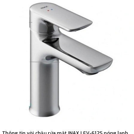
Thông tin vòi chậu rửa mặt INAX LFV-612S nóng lạnh