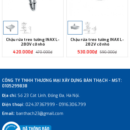
Chậu rửa treo tường INAX L-
Chậu rửa treo tường INAX L-
280V cỡ nhỏ
282V cỡ nhỏ
420.000₫
530.000₫
470.000₫
590.000₫
CÔNG TY TNHH THƯƠNG MẠI XÂY DỰNG BÀN THẠCH - MST:
0105299838
Địa chỉ:
Số 23 Cát Linh, Đống Đa, Hà Nội.
Điện thoại:
024.37367999
-
0916.306.799
Email:
banthach23@gmail.com