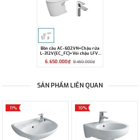
Bồn cầu AC-602VN+Chậu rửa
L-312V(EC_FC)+Vòi chậu LFV-
612S
6.650.000₫
8.450.000₫
SẢN PHẨM LIÊN QUAN
11%
10%