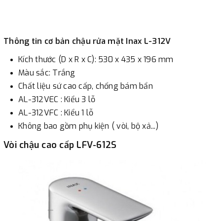
Thông tin cơ bản chậu rửa mặt Inax L-312V
Kích thước (D x R x C): 530 x 435 x 196 mm
Màu sắc: Trắng​
Chất liệu sứ cao cấp, chống bám bẩn
AL-312VEC : Kiểu 3 lỗ
AL-312VFC : Kiểu 1 lỗ
Không bao gồm phụ kiện ( vòi, bộ xả...)
Vòi chậu cao cấp LFV-612S