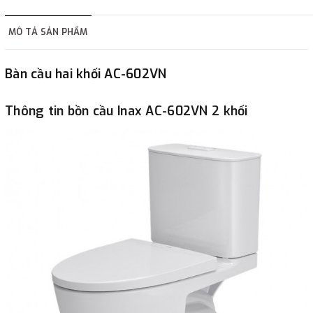
hàng tùy thuộc vào đơn hàng.
MÔ TẢ SẢN PHẨM
2. Thanh toán trực tiếp tại :
Bàn cầu hai khối AC-602VN
-
Showroom Thanh Hương
Địa chỉ : 23 phố Cát Linh,
phường Cát Linh, quận Đống Đa, Hà Nội.
Thông tin bồn cầu Inax AC-602VN 2 khối
3. Chuyển khoản qua ngân hàng
- Nếu địa điểm giao hàng khác với địa điểm thanh toán
hoặc với những đơn đặt hàng ngoài nội thành Hà Nội.
Chúng tôi sẽ thu tiền trước 100% giá trị hàng + phí vận
chuyển theo cước phí tính trong chính sách vận chuyển
bằng phương thức chuyển khoản trước khi giao hàng.
- Sau khi có thông tin xác thực đã chuyển tiền của quý
khách, chúng tôi sẽ thực hiện đơn hàng theo yêu cầu.