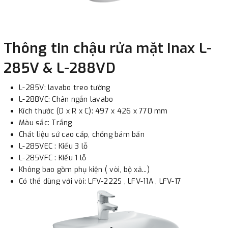
Thông tin chậu rửa mặt Inax L-
285V & L-288VD
L-285V: lavabo treo tường
L-288VC: Chân ngắn lavabo
Kích thước (D x R x C): 497 x 426 x 770 mm
Màu sắc: Trắng​
Chất liệu sứ cao cấp, chống bám bẩn
L-285VEC : Kiểu 3 lỗ
L-285VFC : Kiểu 1 lỗ
Không bao gồm phụ kiện ( vòi, bộ xả...)
Có thể dùng với vòi: LFV-222S , LFV-11A , LFV-17