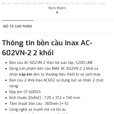
thuộc nội thành Hà Nội thì chúng tôi sẽ thu tiền khi giao
Xem thêm
hàng hoặc khách hàng đặt tiền trước một phần giá trị đơn
hàng tùy thuộc vào đơn hàng.
MÔ TẢ SẢN PHẨM
2. Thanh toán trực tiếp tại :
Thông tin bồn cầu Inax AC-
-
Showroom Thanh Hương
Địa chỉ : 23 phố Cát Linh,
602VN-2 2 khối
phường Cát Linh, quận Đống Đa, Hà Nội.
Bồn cầu AC-602VN-2 thộc bộ sưu tập: S200 LINE
3. Chuyển khoản qua ngân hàng
Dòng sản phẩm bồn cầu INAX AC 602VN-2 2 khối xả
nhấn
nắp êm
đến từ thương hiệu thiết bị vệ sinh Inax
- Nếu địa điểm giao hàng khác với địa điểm thanh toán
Bàn cầu 2 khối Inax AC602 sử dụng nút xả nhấn 2 chức
hoặc với những đơn đặt hàng ngoài nội thành Hà Nội.
năng
Nắp êm CF-600VS
Chúng tôi sẽ thu tiền trước 100% giá trị hàng + phí vận
Kích thước (DxRxC) : 720 x 372 x 740 mm
chuyển theo cước phí tính trong chính sách vận chuyển
Tâm thoát bồn cầu : 300mm (+-5)
bằng phương thức chuyển khoản trước khi giao hàng.
Công nghệ xả mạnh mẽ và tối ưu