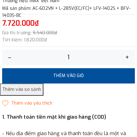
Thương hiệu: INAX Việt Nam
Mã sản phẩm: AC-602VN + L-285V(EC/FC)+ LFV-1402S + BFV-
1403S-8C
7.720.000₫
Giá thị trường:
9.540.000₫
Tiết kiệm:
1.820.000₫
–
+
THÊM VÀO GIỎ
1. Thanh toán tiền mặt khi giao hàng (COD)
- Nếu địa điểm giao hàng và thanh toán đều là một và