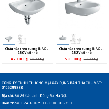
Chậu rửa treo tường INAX L-
Chậu rửa treo tường INAX L-
280V cỡ nhỏ
282V cỡ nhỏ
420.000₫
530.000₫
470.000₫
590.000₫
CÔNG TY TNHH THƯƠNG MẠI XÂY DỰNG BÀN THẠCH - MST:
0105299838
Địa chỉ:
Số 23 Cát Linh, Đống Đa, Hà Nội.
Điện thoại:
024.37367999
-
0916.306.799