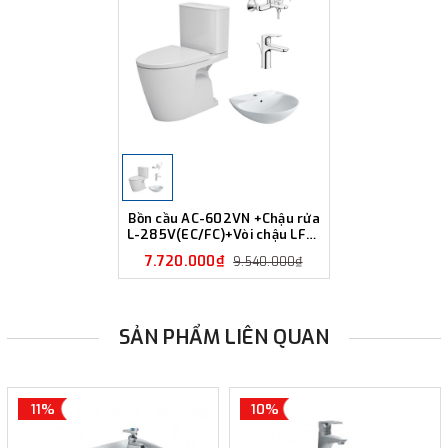
Bồn cầu AC-602VN +Chậu rửa
L-285V(EC/FC)+Vòi chậu LFV-
1402S +Vòi sen BFV-1403S-8C
7.720.000₫
9.540.000₫
SẢN PHẨM LIÊN QUAN
11%
10%